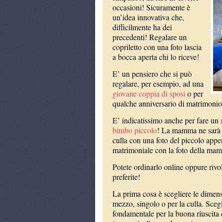
occasioni! Sicuramente è
un’idea innovativa che,
difficilmente ha dei
precedenti! Regalare un
copriletto con una foto lascia
a bocca aperta chi lo riceve!
E’ un pensiero che si può
regalare, per esempio, ad una
giovane coppia di sposi
o per
qualche anniversario di matrimonio
E’ indicatissimo anche per fare un
bimbo piccolo
! La mamma ne sarà fe
culla con una foto del piccolo appe
matrimoniale con la foto della mamm
Potete ordinarlo online oppure rivo
preferite!
La prima cosa è scegliere le dimens
mezzo, singolo o per la culla. Scegl
fondamentale per la buona riuscita 