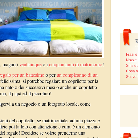
R
Frasi e
Nozze 
, magari i
venticinque
o i
cinquantanni di matrimonio
!
Sms d
Cosa r
regalo per un battesimo
o per
un compleanno di un
Scriver
licissima, si potrebbe regalare un copriletto per la
na nato o dei successivi mesi o anche un copriletto
a, il papà ed il piccolino!
lgervi a un negozio o un fotografo locale, come
ioni del copriletto, se matrimoniale, ad una piazza e
iete poi la foto con attenzione e cura, è un elemento
del regalo! Decidete se volete prenderne una