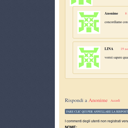
Anonime
8
concordiamo con 
LINA
19 no
vorrei sapere qua
Rispondi a
Anonime
Accedi
FARE CLIC QUI PER ANNULLARE LA RISPOST
I commenti degli utenti non registrati ven
NOME: