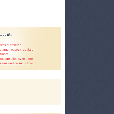
ecenti
 sms di amicizia
d’argento: cosa regalare
’amore
egalare alle nozze d’oro
e una dedica su un libro