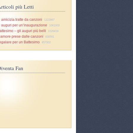
rticoli più Letti
i amicizia tratte da canzoni
1222867
i auguri per un’inaugurazione
1061003
attesimo – gli auguri più belli
1026419
d’amore prese dalle canzoni
930591
egalare per un Battesimo
857002
iventa Fan