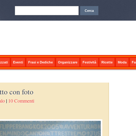
zzati
Eventi
Frasi e Dediche
Organizzare
Festività
Ricette
Moda
Fa
tto con foto
alo
|
10 Commenti