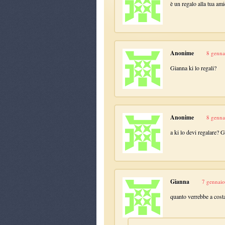
è un regalo alla tua am
Anonime
8 genna
Gianna ki lo regali?
Anonime
8 genna
a ki lo devi regalare? 
Gianna
7 gennaio
quanto verrebbe a cost