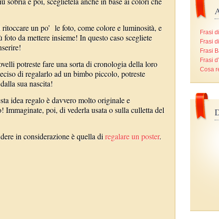
 sobria e poi, sceglietela anche in base ai colori che
A
i ritoccare un po’ le foto, come colore e luminosità, e
Frasi d
 foto da mettere insieme! In questo caso scegliete
Frasi d
nserire!
Frasi B
Frasi 
ovelli potreste fare una sorta di cronologia della loro
Cosa r
deciso di regalarlo ad un bimbo piccolo, potreste
 dalla sua nascita!
esta idea regalo è davvero molto originale e
o! Immaginate, poi, di vederla usata o sulla culletta del
D
ndere in considerazione è quella di
regalare un poster
.