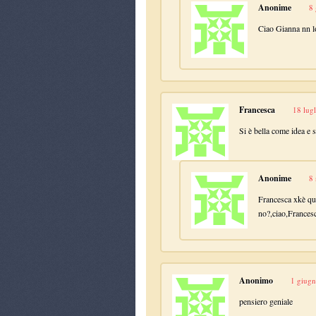
Anonime
8 
Ciao Gianna nn l
Francesca
18 lug
Si è bella come idea e 
Anonime
8
Francesca xkè ques
no?,ciao,Frances
Anonimo
1 giugn
pensiero geniale