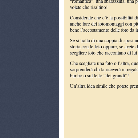
“romantica”, una sbarazzina, una più
volete che risaltino!
Considerate che c’è la possibilità d
anche fare dei fotomontaggi con più
bene l’accostamento delle foto da i
Se si tratta di una coppia di sposi n
storia con le foto oppure, se avete 
scegliere foto che raccontano di lui
Che scegliate una foto o l’altra, qu
sorprenderà chi la riceverà in regal
bimbo o sul letto “dei grandi”!
Un’altra idea simile che potete pre