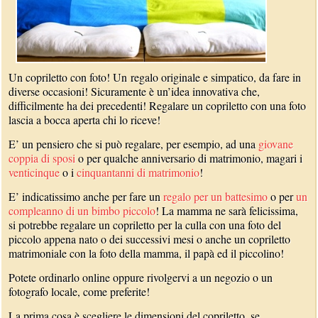
Un copriletto con foto! Un regalo originale e simpatico, da fare in
diverse occasioni! Sicuramente è un’idea innovativa che,
difficilmente ha dei precedenti! Regalare un copriletto con una foto
lascia a bocca aperta chi lo riceve!
E’ un pensiero che si può regalare, per esempio, ad una
giovane
coppia di sposi
o per qualche anniversario di matrimonio, magari i
venticinque
o i
cinquantanni di matrimonio
!
E’ indicatissimo anche per fare un
regalo per un battesimo
o per
un
compleanno di un bimbo piccolo
! La mamma ne sarà felicissima,
si potrebbe regalare un copriletto per la culla con una foto del
piccolo appena nato o dei successivi mesi o anche un copriletto
matrimoniale con la foto della mamma, il papà ed il piccolino!
Potete ordinarlo online oppure rivolgervi a un negozio o un
fotografo locale, come preferite!
La prima cosa è scegliere le dimensioni del copriletto, se