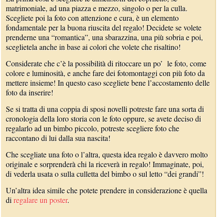
matrimoniale, ad una piazza e mezzo, singolo o per la culla.
Scegliete poi la foto con attenzione e cura, è un elemento
fondamentale per la buona riuscita del regalo! Decidete se volete
prenderne una “romantica”, una sbarazzina, una più sobria e poi,
sceglietela anche in base ai colori che volete che risaltino!
Considerate che c’è la possibilità di ritoccare un po’ le foto, come
colore e luminosità, e anche fare dei fotomontaggi con più foto da
mettere insieme! In questo caso scegliete bene l’accostamento delle
foto da inserire!
Se si tratta di una coppia di sposi novelli potreste fare una sorta di
cronologia della loro storia con le foto oppure, se avete deciso di
regalarlo ad un bimbo piccolo, potreste scegliere foto che
raccontano di lui dalla sua nascita!
Che scegliate una foto o l’altra, questa idea regalo è davvero molto
originale e sorprenderà chi la riceverà in regalo! Immaginate, poi,
di vederla usata o sulla culletta del bimbo o sul letto “dei grandi”!
Un’altra idea simile che potete prendere in considerazione è quella
di
regalare un poster
.