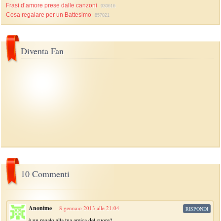
Frasi d’amore prese dalle canzoni
930616
Cosa regalare per un Battesimo
857021
Diventa Fan
10 Commenti
Anonime
8 gennaio 2013 alle 21:04
RISPONDI
è un regalo alla tua amica del cuore?