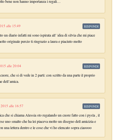
olto bene non hanno importanza i regali…
015 alle 15:49
RISPONDI
to un diario infatti mi sono ispirata all’ idea di silvia che mi piace
lto originale percio ti ringrazio a laura e piaciuto molto
015 alle 20:04
RISPONDI
uore, che si di vede in 2 parti: con scritto da una parte il proprio
me dell’amica.
 2015 alle 16:57
RISPONDI
ica che si chiama Alessia sto regalando un cuore fatto con i pysla , il
ese uno smalto che ha lei piaceva molto un disegno dell amicizia e
on una lettera dentro e le cose che vi ho elencato sopra ciaoooo