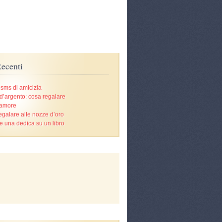
ecenti
 sms di amicizia
d’argento: cosa regalare
’amore
egalare alle nozze d’oro
e una dedica su un libro