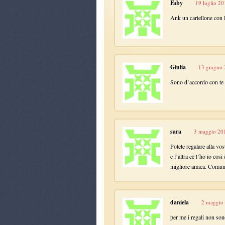
Faby
19 luglio 20
Ank un cartellone con l
Giulia
13 giugno 
Sono d’accordo con te 
sara
3 maggio 201
Potete regalare alla vos
e l’altra ce l’ho io cos
migliore amica. Comunq
daniela
2 maggio 
per me i regali non son