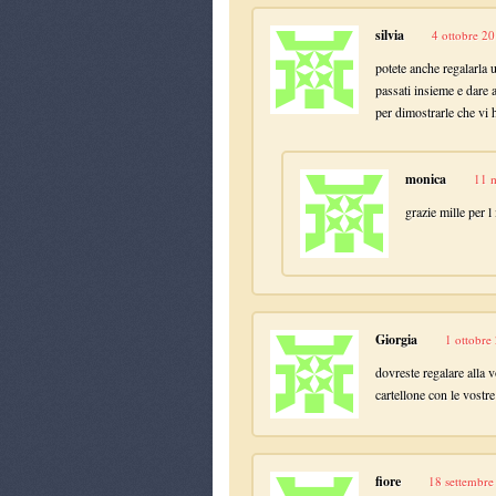
silvia
4 ottobre 20
potete anche regalarla u
passati insieme e dare a
per dimostrarle che vi h
monica
11 
grazie mille per l
Giorgia
1 ottobre
dovreste regalare alla
cartellone con le vostr
fiore
18 settembre