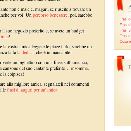
A
ante non è male e, magari, se riuscite a trovare un
anche per voi! Un
percorso benessere
, poi, sarebbe
Frasi d
Frasi d
 il suo negozio preferito e, se avete un budget
Frasi B
rtuna
!
Frasi 
Cosa r
e la vostra amica legge e le piace farlo, sarebbe un
enza la fa la
dedica
, che è immancabile!
iverle un bigliettino con una frase sull’amicizia,
D
na canzone del suo cantante preferito… insomma,
e la colpisca!
fare alla migliore amica, segnalateli nei commenti!
ulle
frasi di auguri per un’amica
.