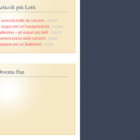
rticoli più Letti
i amicizia tratte da canzoni
1222859
i auguri per un’inaugurazione
1061000
attesimo – gli auguri più belli
1026413
d’amore prese dalle canzoni
930588
egalare per un Battesimo
856999
iventa Fan