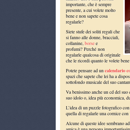
importante, che è sempre
presente, a cui volete molto
bene e non sapete cosa
regalarle?
Siete stufe dei soliti regali che
si fanno alle donne, bracciali,
collanine,
borse
e
profumi? Perché non
regalarle qualcosa di originale
che le ricordi quanto le volete ben
calendario co
Potete pensare ad un
spazi che sapete che lei ha a dispo
sottofondo musicale del suo cantant
Va benissimo anche un cd del suo c
suo idolo o, idea più economica, due
L’idea di un puzzle fotografico con
quella di regalarle una cornice con 
Alcune di queste idee sembrano adat
amica è una persona importantissima