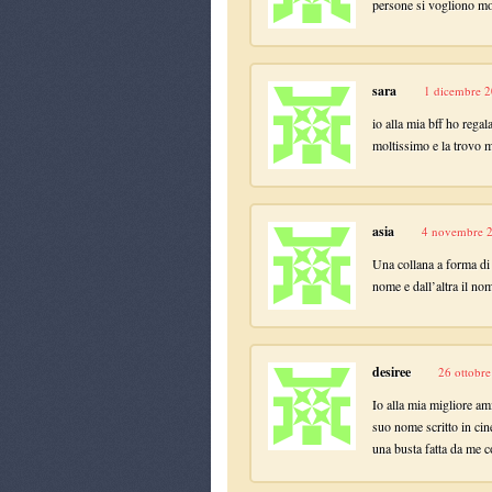
persone si vogliono m
sara
1 dicembre 2
io alla mia bff ho regala
moltissimo e la trovo mo
asia
4 novembre 2
Una collana a forma di c
nome e dall’altra il no
desiree
26 ottobre
Io alla mia migliore am
suo nome scritto in cin
una busta fatta da me c