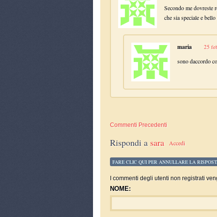
Secondo me dovreste re
che sia speciale e bello
maria
25 fe
sono daccordo con
Commenti Precedenti
Rispondi a
sara
Accedi
FARE CLIC QUI PER ANNULLARE LA RISPOST
I commenti degli utenti non registrati ven
NOME: