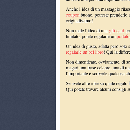
Anche l’idea di un massaggio rilass
coupon
buono, potreste prenderlo 
originalissimo!
Non male l’idea di una
gift card
per
limitato, potete regalarle un
portafo
Un idea di gusto, adatta però solo s
regalarle un bel libro
! Qui la differ
Non dimenticate, ovviamente, di scr
magari una frase celebre, una di u
l’importante è scriverle qualcosa ch
Se avete altre idee su quale regalo 
Qui potete trovare alcuni consigli s