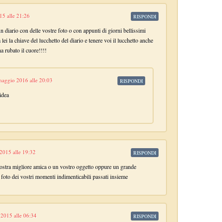
15 alle 21:26
RISPONDI
n diario con delle vostre foto o con appunti di giorni bellissimi
 lei la chiave del lucchetto del diario e tenere voi il lucchetto anche
a rubato il cuore!!!!
maggio 2016 alle 20:03
RISPONDI
 idea
 2015 alle 19:32
RISPONDI
 vostra migliore amica o un vostro oggetto oppure un grande
e foto dei vostri momenti indimenticabili passati insieme
 2015 alle 06:34
RISPONDI