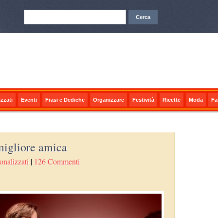
zzati
Eventi
Frasi e Dediche
Organizzare
Festività
Ricette
Moda
Fa
migliore amica
onalizzati
|
126 Commenti