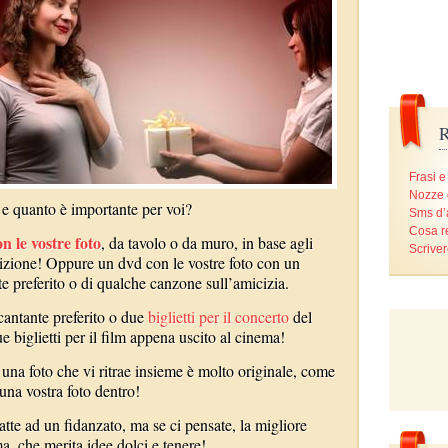
R
Frasi e
Nozze 
e e quanto è importante per voi?
Sms d
Cosa r
n le vostre foto
, da tavolo o da muro, in base agli
Scriver
sizione! Oppure un dvd con le vostre foto con un
e preferito o di qualche canzone sull’amicizia.
antante preferito o due
biglietti per il concerto
del
 biglietti per il film appena uscito al cinema!
 una foto che vi ritrae insieme è molto originale, come
una vostra foto dentro!
te ad un fidanzato, ma se ci pensate, la migliore
, che merita idee dolci e tenere!