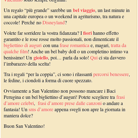
bel viaggio
Un regalo “più grande” sarebbe un
, un last minute in
una capitale europea o un weekend in agriturismo, tra natura e
coccole! Perché no
Disneyland
?
fiori
Volete far sorridere la vostra fidanzata? I
hanno effetto
garantito e le rose rosse molto passionali, non dimenticate il
bigliettino di auguri
con una
frase romantica
e, magari,
tratta da
qualche film
! Anche un bel baby doll o un completino intimo va
gioiello
benissimo! Un
, poi… parla da solo!
Qui
ci sta davvero
l’imbarazzo della scelta!
Tra i regali “per la coppia”, ci sono i rilassanti
percorsi benessere
,
le fedine, i ciondoli a forma di cuore spezzato.
Ovviamente a San Valentino non possono mancare i Baci
Perugina e un bel bigliettino d’auguri! Potete scegliere tra
frasi
d’amore celebri
,
frasi d’amore prese dalle canzoni
o andare a
fantasia! Un
sms d’amore
appena svegli non apre la giornata in
maniera dolce?
Buon San Valentino!