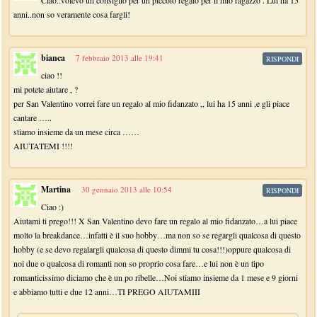
Ciao..volevo un consiglio per un piccolo regalo per il mio ragazzo . Lui ha 15
anni..non so veramente cosa fargli!
bianca
7 febbraio 2013 alle 19:41
RISPONDI
ciao !!
mi potete aiutare , ?
per San Valentino vorrei fare un regalo al mio fidanzato ,, lui ha 15 anni ,e gli piace
cantare …..
stiamo insieme da un mese circa ……
AIUTATEMI !!!!
Martina
30 gennaio 2013 alle 10:54
RISPONDI
Ciao :)
Aiutami ti prego!!! X San Valentino devo fare un regalo al mio fidanzato…a lui piace
molto la breakdance…infatti è il suo hobby…ma non so se regargli qualcosa di questo
hobby (e se devo regalargli qualcosa di questo dimmi tu cosa!!!)oppure qualcosa di
noi due o qualcosa di romanti non so proprio cosa fare…e lui non è un tipo
romanticissimo diciamo che è un po ribelle…Noi stiamo insieme da 1 mese e 9 giorni
e abbiamo tutti e due 12 anni…TI PREGO AIUTAMIII