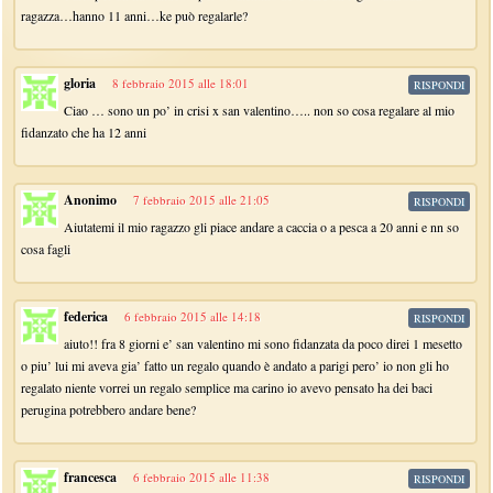
ragazza…hanno 11 anni…ke può regalarle?
gloria
8 febbraio 2015 alle 18:01
RISPONDI
Ciao … sono un po’ in crisi x san valentino….. non so cosa regalare al mio
fidanzato che ha 12 anni
Anonimo
7 febbraio 2015 alle 21:05
RISPONDI
Aiutatemi il mio ragazzo gli piace andare a caccia o a pesca a 20 anni e nn so
cosa fagli
federica
6 febbraio 2015 alle 14:18
RISPONDI
aiuto!! fra 8 giorni e’ san valentino mi sono fidanzata da poco direi 1 mesetto
o piu’ lui mi aveva gia’ fatto un regalo quando è andato a parigi pero’ io non gli ho
regalato niente vorrei un regalo semplice ma carino io avevo pensato ha dei baci
perugina potrebbero andare bene?
francesca
6 febbraio 2015 alle 11:38
RISPONDI