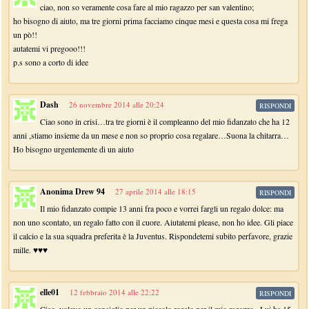
ciao, non so veramente cosa fare al mio ragazzo per san valentino;
ho bisogno di aiuto, ma tre giorni prima facciamo cinque mesi e questa cosa mi frega
un pò!!
autatemi vi pregooo!!!
p.s sono a corto di idee
Dash
26 novembre 2014 alle 20:24
RISPONDI
Ciao sono in crisi…tra tre giorni è il compleanno del mio fidanzato che ha 12
anni ,stiamo insieme da un mese e non so proprio cosa regalare…Suona la chitarra…
Ho bisogno urgentemente di un aiuto
Anonima Drew 94
27 aprile 2014 alle 18:15
RISPONDI
Il mio fidanzato compie 13 anni fra poco e vorrei fargli un regalo dolce: ma
non uno scontato, un regalo fatto con il cuore. Aiutatemi please, non ho idee. Gli piace
il calcio e la sua squadra preferita è la Juventus. Rispondetemi subito perfavore, grazie
mille. ♥♥♥
elle01
12 febbraio 2014 alle 22:22
RISPONDI