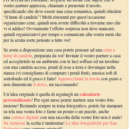
vostro partner apprezza, chiamate e prenotate il tavolo,
specificando che deve essere una cena romantica, quindi chiedete
“il lume di candela”! Molti ristoranti per quest’occasione
organizzano cene, quindi non avrete difficoltà a trovarne uno che
vi si addice! Ovviamente l’effetto sorpresa non deve mancare,
quindi organizzatevi per tempo e comunicate alla vostra metà che
per la serata avete pensato a tutto voi!
Se avete a disposizione una casa potete pensare ad una
cena a
lume di candela
, preparata da voi! Invitate il vostro partner a casa
ed accoglietelo in un ambiente con le luci soffuse ed un tavolino
con una candela accesa, petali di rosa a terra e dovunque nella
stanza (vi consigliamo di comprare i petali finti), musica soft di
sottofondo ed il gioco è fatto!
Apparecchiate la tavola
con gusto e
non dimenticate
il dolce
, mi raccomando!
calendario
Un’idea originale è quella di regalargli un
personalizzato
! Per ogni mese potete mettere una vostro foto
insieme! Restando sempre in tema fotografico, potete far stampare
su tela una vostra foto e farne un poster o un puzzle, anche
una
cornice digitale
con una raccolta della vostre foto non è male!
Su Amazon
la scelta è tantissima!
Le idee fotografiche per San
Valentino
sono sempre originali!