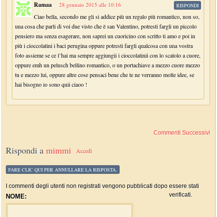
Ramaa
28 gennaio 2015 alle 10:16
RISPONDI
Ciao bella, secondo me gli si addice più un regalo più romantico, non so,
una cosa che parli di voi due visto che è san Valentino, potresti fargli un piccolo
pensiero ma senza esagerare, non saprei un cuoricino con scritto ti amo e poi in
più i cioccolatini i baci perugina oppure potresti fargli qualcosa con una vostra
foto assieme se ce l’hai ma sempre aggiungii i cioccolatinii con lo scatolo a cuore,
oppure emh un pelusch bellino romantico, o un portachiave a mezzo cuore mezzo
tu e mezzo lui, oppure altre cose pensaci bene che te ne verranno molte idee, se
hai bisogno io sono quii ciaoo !
Commenti Successivi
Rispondi a
mimmi
Accedi
FARE CLIC QUI PER ANNULLARE LA RISPOSTA.
I commenti degli utenti non registrati vengono pubblicati dopo essere stati
verificati.
NOME: