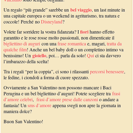
bel viaggio
Un regalo “più grande” sarebbe un
, un last minute in
una capitale europea o un weekend in agriturismo, tra natura e
coccole! Perché no
Disneyland
?
fiori
Volete far sorridere la vostra fidanzata? I
hanno effetto
garantito e le rose rosse molto passionali, non dimenticate il
bigliettino di auguri
con una
frase romantica
e, magari,
tratta da
qualche film
! Anche un bel baby doll o un completino intimo va
gioiello
benissimo! Un
, poi… parla da solo!
Qui
ci sta davvero
l’imbarazzo della scelta!
Tra i regali “per la coppia”, ci sono i rilassanti
percorsi benessere
,
le fedine, i ciondoli a forma di cuore spezzato.
Ovviamente a San Valentino non possono mancare i Baci
Perugina e un bel bigliettino d’auguri! Potete scegliere tra
frasi
d’amore celebri
,
frasi d’amore prese dalle canzoni
o andare a
fantasia! Un
sms d’amore
appena svegli non apre la giornata in
maniera dolce?
Buon San Valentino!