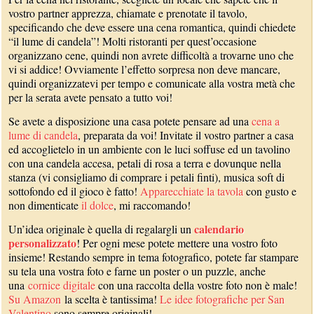
vostro partner apprezza, chiamate e prenotate il tavolo,
specificando che deve essere una cena romantica, quindi chiedete
“il lume di candela”! Molti ristoranti per quest’occasione
organizzano cene, quindi non avrete difficoltà a trovarne uno che
vi si addice! Ovviamente l’effetto sorpresa non deve mancare,
quindi organizzatevi per tempo e comunicate alla vostra metà che
per la serata avete pensato a tutto voi!
Se avete a disposizione una casa potete pensare ad una
cena a
lume di candela
, preparata da voi! Invitate il vostro partner a casa
ed accoglietelo in un ambiente con le luci soffuse ed un tavolino
con una candela accesa, petali di rosa a terra e dovunque nella
stanza (vi consigliamo di comprare i petali finti), musica soft di
sottofondo ed il gioco è fatto!
Apparecchiate la tavola
con gusto e
non dimenticate
il dolce
, mi raccomando!
calendario
Un’idea originale è quella di regalargli un
personalizzato
! Per ogni mese potete mettere una vostro foto
insieme! Restando sempre in tema fotografico, potete far stampare
su tela una vostra foto e farne un poster o un puzzle, anche
una
cornice digitale
con una raccolta della vostre foto non è male!
Su Amazon
la scelta è tantissima!
Le idee fotografiche per San
Valentino
sono sempre originali!