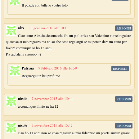
Il puzzle con tutte le vostre foto
alex
30 gennaio 2016 alle 10:16
RISPONDI
Ciao sono Alessia siccome che fra un po’ arriva san Valentino vorrei regalare
qualcosa al mio ragazzo ma nn so che cosa regalargli se mi potete dare un aiuto per
favore comunque io ho 13 anni
P.s aiutatemi ciaoooo :-)
Patrizia
9 febbraio 2016 alle 16:59
RISPONDI
Regalargli un bel profumo
nicole
7 novembre 2015 alle 15:44
RISPONDI
a comunque il mio ne ha 12
nicole
7 novembre 2015 alle 15:42
RISPONDI
ciao ho 11 anni non so cosa regalare al mio fidanzato mi potete aiutare.grazie