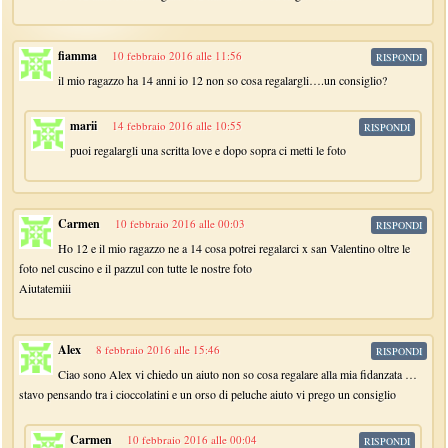
fiamma
10 febbraio 2016 alle 11:56
RISPONDI
il mio ragazzo ha 14 anni io 12 non so cosa regalargli….un consiglio?
marii
14 febbraio 2016 alle 10:55
RISPONDI
puoi regalargli una scritta love e dopo sopra ci metti le foto
Carmen
10 febbraio 2016 alle 00:03
RISPONDI
Ho 12 e il mio ragazzo ne a 14 cosa potrei regalarci x san Valentino oltre le
foto nel cuscino e il pazzul con tutte le nostre foto
Aiutatemiii
Alex
8 febbraio 2016 alle 15:46
RISPONDI
Ciao sono Alex vi chiedo un aiuto non so cosa regalare alla mia fidanzata …
stavo pensando tra i cioccolatini e un orso di peluche aiuto vi prego un consiglio
Carmen
10 febbraio 2016 alle 00:04
RISPONDI