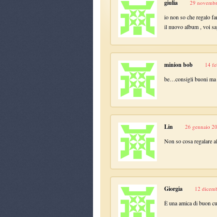
giulia
29 novembr
io non so che regalo fa
il nuovo album , voi sap
minion bob
14 fe
be…consigli buoni ma u
Lin
26 gennaio 20
Non so cosa regalare al
Giorgia
12 dicemb
È una amica di buon c