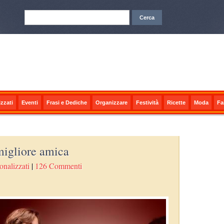
zzati
Eventi
Frasi e Dediche
Organizzare
Festività
Ricette
Moda
Fa
migliore amica
onalizzati
|
126 Commenti