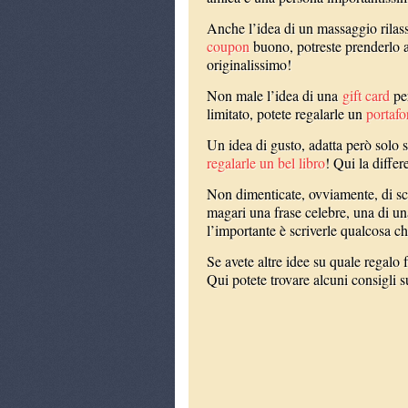
Anche l’idea di un massaggio rilass
coupon
buono, potreste prenderlo 
originalissimo!
Non male l’idea di una
gift card
per
limitato, potete regalarle un
portafo
Un idea di gusto, adatta però solo s
regalarle un bel libro
! Qui la differ
Non dimenticate, ovviamente, di scr
magari una frase celebre, una di u
l’importante è scriverle qualcosa ch
Se avete altre idee su quale regalo 
Qui potete trovare alcuni consigli s