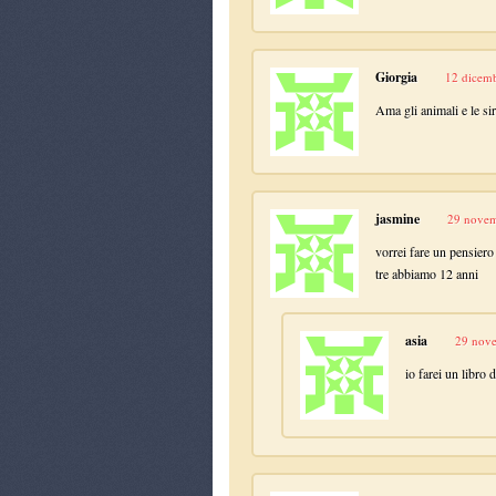
Giorgia
12 dicemb
Ama gli animali e le si
jasmine
29 novem
vorrei fare un pensie
tre abbiamo 12 anni
asia
29 nove
io farei un libro d