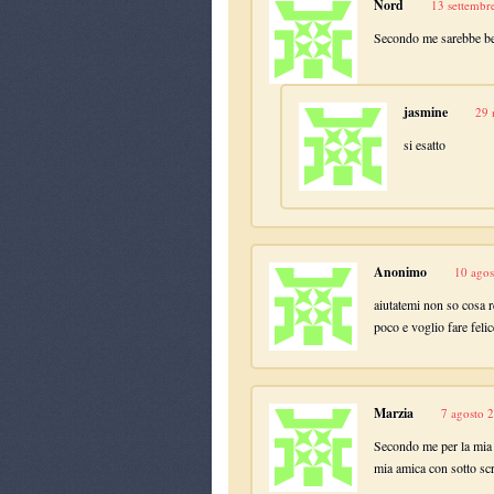
Nord
13 settembr
Secondo me sarebbe bell
jasmine
29 
si esatto
Anonimo
10 agos
aiutatemi non so cosa r
poco e voglio fare feli
Marzia
7 agosto 2
Secondo me per la mia B
mia amica con sotto scr