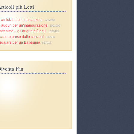
rticoli più Letti
i amicizia tratte da canzoni
1222883
i auguri per un’inaugurazione
1061009
attesimo – gli auguri più belli
1026425
d’amore prese dalle canzoni
930598
egalare per un Battesimo
857012
iventa Fan