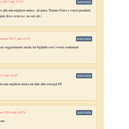
e 2017 alle 17:51
RISPONDI
re alla mia migliore amica , lei piace Tiziano Ferro e vorrei prendere
ete dove si trova ( no sui siti )
bbraio 2017 alle 16:45
RISPONDI
n suggerimento anche un biglietto con i vostri sentimenti
17 alle 18:45
RISPONDI
la mia migliore amica mi date altri consigli PF
re 2016 alle 16:28
RISPONDI
uore