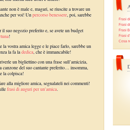
A
ante non è male e, magari, se riuscite a trovare un
anche per voi! Un
percorso benessere
, poi, sarebbe
Frasi d
Frasi d
 il suo negozio preferito e, se avete un budget
Frasi B
rtuna
!
Frasi 
Cosa r
e la vostra amica legge e le piace farlo, sarebbe un
enza la fa la
dedica
, che è immancabile!
iverle un bigliettino con una frase sull’amicizia,
D
na canzone del suo cantante preferito… insomma,
e la colpisca!
fare alla migliore amica, segnalateli nei commenti!
ulle
frasi di auguri per un’amica
.