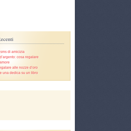
ecenti
 sms di amicizia
d’argento: cosa regalare
’amore
egalare alle nozze d’oro
e una dedica su un libro