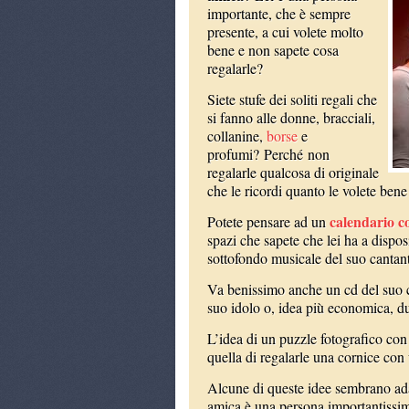
importante, che è sempre
presente, a cui volete molto
bene e non sapete cosa
regalarle?
Siete stufe dei soliti regali che
si fanno alle donne, bracciali,
collanine,
borse
e
profumi? Perché non
regalarle qualcosa di originale
che le ricordi quanto le volete ben
calendario co
Potete pensare ad un
spazi che sapete che lei ha a dispo
sottofondo musicale del suo cantant
Va benissimo anche un cd del suo c
suo idolo o, idea più economica, due
L’idea di un puzzle fotografico con
quella di regalarle una cornice con 
Alcune di queste idee sembrano adat
amica è una persona importantissima