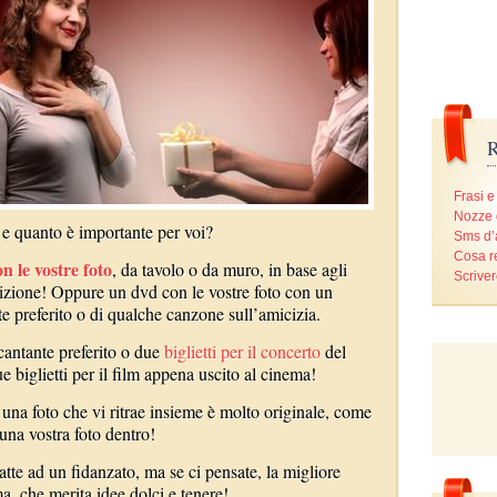
R
Frasi e
Nozze 
e e quanto è importante per voi?
Sms d
Cosa r
n le vostre foto
, da tavolo o da muro, in base agli
Scriver
sizione! Oppure un dvd con le vostre foto con un
e preferito o di qualche canzone sull’amicizia.
antante preferito o due
biglietti per il concerto
del
 biglietti per il film appena uscito al cinema!
 una foto che vi ritrae insieme è molto originale, come
una vostra foto dentro!
te ad un fidanzato, ma se ci pensate, la migliore
, che merita idee dolci e tenere!