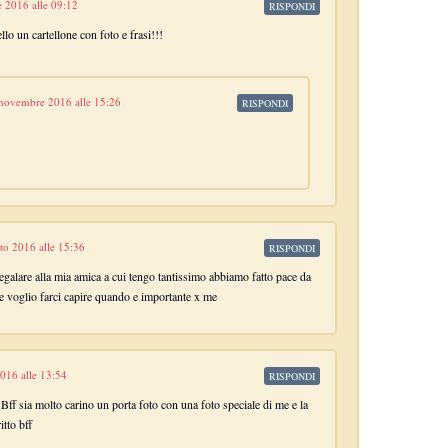
e 2016 alle 09:12
RISPONDI
o un cartellone con foto e frasi!!!
novembre 2016 alle 15:26
RISPONDI
to 2016 alle 15:36
RISPONDI
egalare alla mia amica a cui tengo tantissimo abbiamo fatto pace da
ce voglio farci capire quando e importante x me
016 alle 13:54
RISPONDI
ff sia molto carino un porta foto con una foto speciale di me e la
itto bff