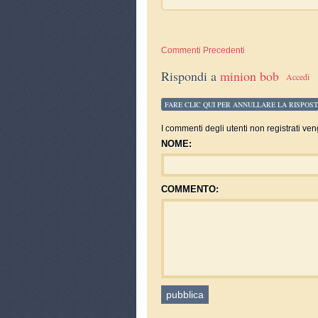
Commenti Precedenti
Rispondi a
minion bob
Accedi
FARE CLIC QUI PER ANNULLARE LA RISPOST
I commenti degli utenti non registrati ven
NOME:
COMMENTO: