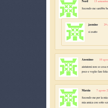
Nord
13 settembr
Secondo me sarebbe bell
jasmine
29 
si esatto
Anonimo
10 agos
aiutatemi non so cosa r
poco e voglio fare feli
Marzia
7 agosto 2
Secondo me per la mia B
mia amica con sotto scr