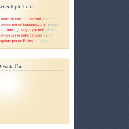
rticoli più Letti
i amicizia tratte da canzoni
1222817
i auguri per un’inaugurazione
1060955
attesimo – gli auguri più belli
1026395
d’amore prese dalle canzoni
930546
egalare per un Battesimo
856962
iventa Fan