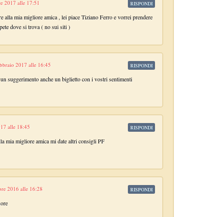
e 2017 alle 17:51
RISPONDI
re alla mia migliore amica , lei piace Tiziano Ferro e vorrei prendere
ete dove si trova ( no sui siti )
bbraio 2017 alle 16:45
RISPONDI
n suggerimento anche un biglietto con i vostri sentimenti
17 alle 18:45
RISPONDI
la mia migliore amica mi date altri consigli PF
re 2016 alle 16:28
RISPONDI
uore