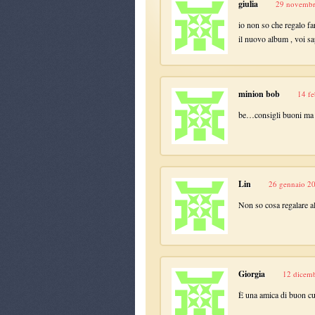
giulia
29 novembr
io non so che regalo fa
il nuovo album , voi sap
minion bob
14 fe
be…consigli buoni ma u
Lin
26 gennaio 20
Non so cosa regalare al
Giorgia
12 dicemb
È una amica di buon c