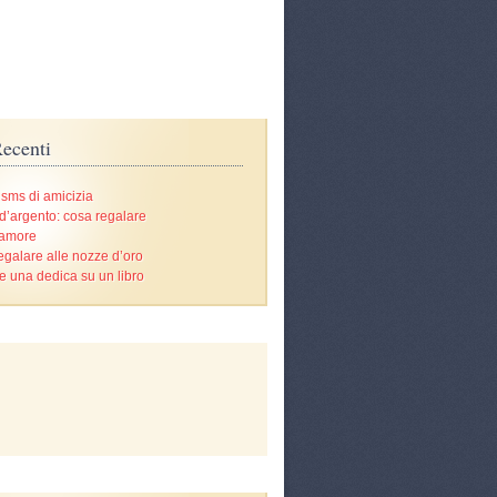
ecenti
 sms di amicizia
d’argento: cosa regalare
’amore
egalare alle nozze d’oro
e una dedica su un libro