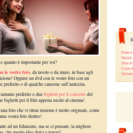
R
Frasi e
Nozze 
e e quanto è importante per voi?
Sms d
Cosa r
n le vostre foto
, da tavolo o da muro, in base agli
Scriver
sizione! Oppure un dvd con le vostre foto con un
e preferito o di qualche canzone sull’amicizia.
antante preferito o due
biglietti per il concerto
del
 biglietti per il film appena uscito al cinema!
 una foto che vi ritrae insieme è molto originale, come
una vostra foto dentro!
te ad un fidanzato, ma se ci pensate, la migliore
, che merita idee dolci e tenere!