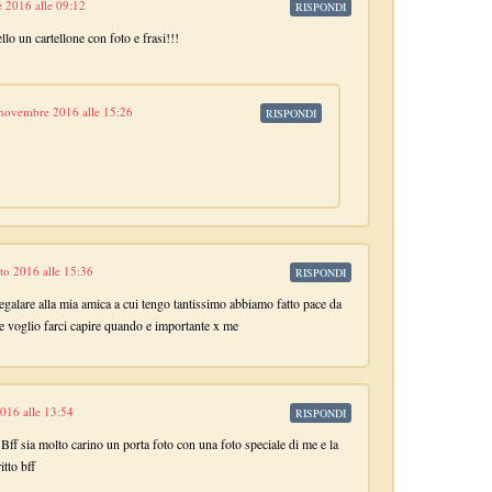
e 2016 alle 09:12
RISPONDI
o un cartellone con foto e frasi!!!
novembre 2016 alle 15:26
RISPONDI
to 2016 alle 15:36
RISPONDI
egalare alla mia amica a cui tengo tantissimo abbiamo fatto pace da
ce voglio farci capire quando e importante x me
016 alle 13:54
RISPONDI
ff sia molto carino un porta foto con una foto speciale di me e la
itto bff