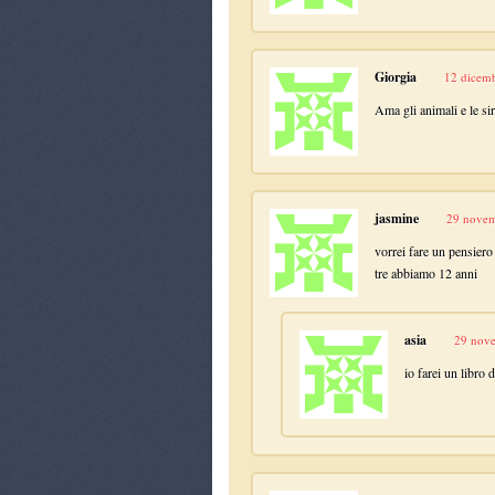
Giorgia
12 dicemb
Ama gli animali e le si
jasmine
29 novem
vorrei fare un pensie
tre abbiamo 12 anni
asia
29 nove
io farei un libro d