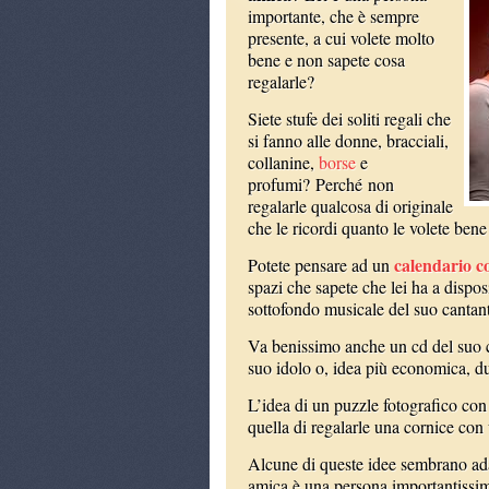
importante, che è sempre
presente, a cui volete molto
bene e non sapete cosa
regalarle?
Siete stufe dei soliti regali che
si fanno alle donne, bracciali,
collanine,
borse
e
profumi? Perché non
regalarle qualcosa di originale
che le ricordi quanto le volete ben
calendario co
Potete pensare ad un
spazi che sapete che lei ha a dispo
sottofondo musicale del suo cantant
Va benissimo anche un cd del suo c
suo idolo o, idea più economica, due
L’idea di un puzzle fotografico con
quella di regalarle una cornice con 
Alcune di queste idee sembrano adat
amica è una persona importantissima