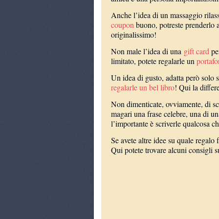
Anche l’idea di un massaggio rilass
coupon
buono, potreste prenderlo 
originalissimo!
Non male l’idea di una
gift card
per
limitato, potete regalarle un
portafo
Un idea di gusto, adatta però solo s
regalarle un bel libro
! Qui la differ
Non dimenticate, ovviamente, di scr
magari una frase celebre, una di u
l’importante è scriverle qualcosa ch
Se avete altre idee su quale regalo 
Qui potete trovare alcuni consigli s