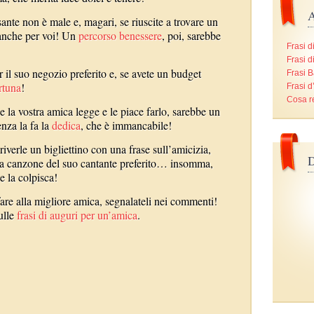
A
ante non è male e, magari, se riuscite a trovare un
anche per voi! Un
percorso benessere
, poi, sarebbe
Frasi d
Frasi d
 il suo negozio preferito e, se avete un budget
Frasi B
rtuna
!
Frasi 
Cosa r
e la vostra amica legge e le piace farlo, sarebbe un
enza la fa la
dedica
, che è immancabile!
iverle un bigliettino con una frase sull’amicizia,
D
na canzone del suo cantante preferito… insomma,
e la colpisca!
fare alla migliore amica, segnalateli nei commenti!
ulle
frasi di auguri per un’amica
.