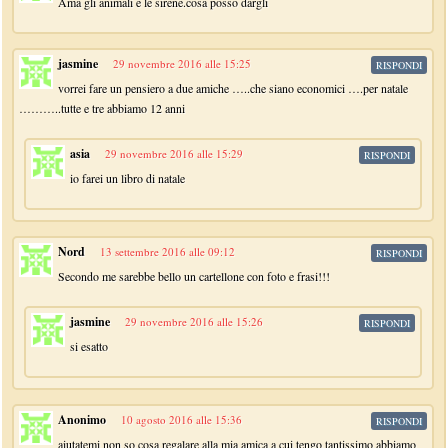
Ama gli animali e le sirene.cosa posso dargli
jasmine
29 novembre 2016 alle 15:25
RISPONDI
vorrei fare un pensiero a due amiche …..che siano economici ….per natale
………..tutte e tre abbiamo 12 anni
asia
29 novembre 2016 alle 15:29
RISPONDI
io farei un libro di natale
Nord
13 settembre 2016 alle 09:12
RISPONDI
Secondo me sarebbe bello un cartellone con foto e frasi!!!
jasmine
29 novembre 2016 alle 15:26
RISPONDI
si esatto
Anonimo
10 agosto 2016 alle 15:36
RISPONDI
aiutatemi non so cosa regalare alla mia amica a cui tengo tantissimo abbiamo