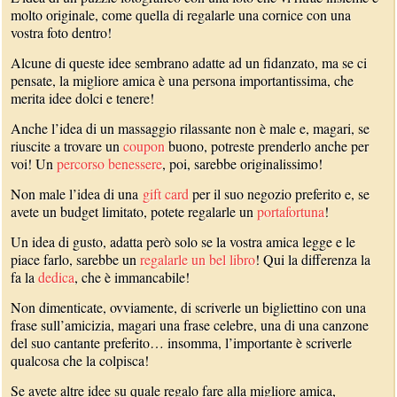
molto originale, come quella di regalarle una cornice con una
vostra foto dentro!
Alcune di queste idee sembrano adatte ad un fidanzato, ma se ci
pensate, la migliore amica è una persona importantissima, che
merita idee dolci e tenere!
Anche l’idea di un massaggio rilassante non è male e, magari, se
riuscite a trovare un
coupon
buono, potreste prenderlo anche per
voi! Un
percorso benessere
, poi, sarebbe originalissimo!
Non male l’idea di una
gift card
per il suo negozio preferito e, se
avete un budget limitato, potete regalarle un
portafortuna
!
Un idea di gusto, adatta però solo se la vostra amica legge e le
piace farlo, sarebbe un
regalarle un bel libro
! Qui la differenza la
fa la
dedica
, che è immancabile!
Non dimenticate, ovviamente, di scriverle un bigliettino con una
frase sull’amicizia, magari una frase celebre, una di una canzone
del suo cantante preferito… insomma, l’importante è scriverle
qualcosa che la colpisca!
Se avete altre idee su quale regalo fare alla migliore amica,