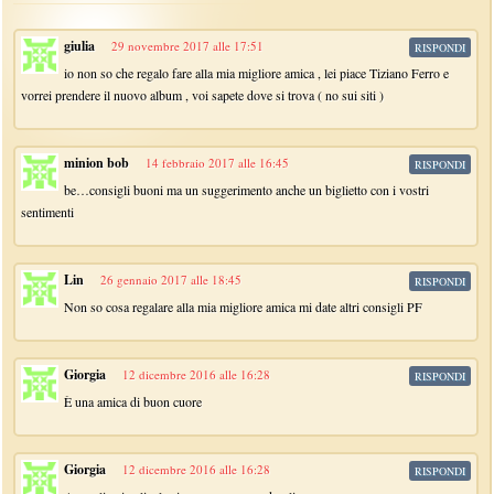
giulia
29 novembre 2017 alle 17:51
RISPONDI
io non so che regalo fare alla mia migliore amica , lei piace Tiziano Ferro e
vorrei prendere il nuovo album , voi sapete dove si trova ( no sui siti )
minion bob
14 febbraio 2017 alle 16:45
RISPONDI
be…consigli buoni ma un suggerimento anche un biglietto con i vostri
sentimenti
Lin
26 gennaio 2017 alle 18:45
RISPONDI
Non so cosa regalare alla mia migliore amica mi date altri consigli PF
Giorgia
12 dicembre 2016 alle 16:28
RISPONDI
È una amica di buon cuore
Giorgia
12 dicembre 2016 alle 16:28
RISPONDI