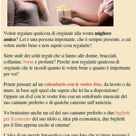
migliore
Volete regalare qualcosa di originale alla vostra
amica
? Lei è una persona importante, che è sempre presente, a cui
volete molto bene e non sapete cosa regalarle?
Siete stufe dei soliti regali che si fanno alle donne, bracciali,
collanine,
borse
e profumi? Perché non regalarle qualcosa di
originale che le ricordi quanto le volete bene e quanto è importante
per voi?
calendario con le vostre foto
Potete pensare ad un
, da tavolo o da
muro, in base agli spazi che sapete che lei ha a disposizione!
Oppure un dvd con le vostre foto con un sottofondo musicale del
suo cantante preferito o di qualche canzone sull’amicizia.
Va benissimo anche un cd del suo cantante preferito o due
biglietti
per il concerto
del suo idolo o, idea più economica, due biglietti
per il film appena uscito al cinema!
L’idea di un puzzle fotografico con una foto che vi ritrae insieme è