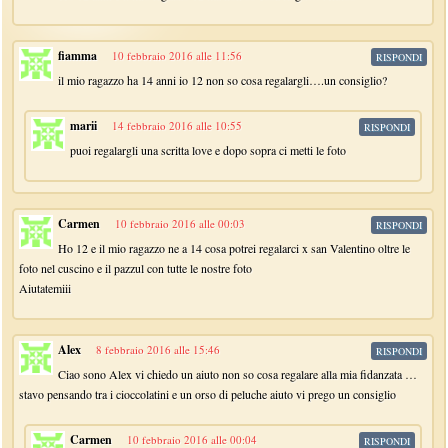
fiamma
10 febbraio 2016 alle 11:56
RISPONDI
il mio ragazzo ha 14 anni io 12 non so cosa regalargli….un consiglio?
marii
14 febbraio 2016 alle 10:55
RISPONDI
puoi regalargli una scritta love e dopo sopra ci metti le foto
Carmen
10 febbraio 2016 alle 00:03
RISPONDI
Ho 12 e il mio ragazzo ne a 14 cosa potrei regalarci x san Valentino oltre le
foto nel cuscino e il pazzul con tutte le nostre foto
Aiutatemiii
Alex
8 febbraio 2016 alle 15:46
RISPONDI
Ciao sono Alex vi chiedo un aiuto non so cosa regalare alla mia fidanzata …
stavo pensando tra i cioccolatini e un orso di peluche aiuto vi prego un consiglio
Carmen
10 febbraio 2016 alle 00:04
RISPONDI