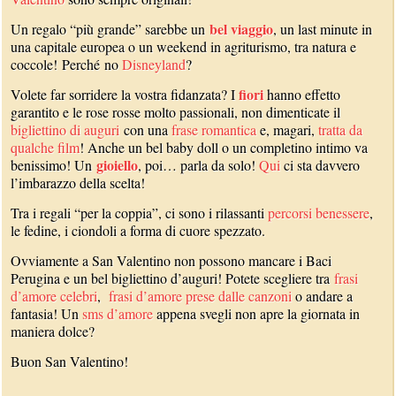
bel viaggio
Un regalo “più grande” sarebbe un
, un last minute in
una capitale europea o un weekend in agriturismo, tra natura e
coccole! Perché no
Disneyland
?
fiori
Volete far sorridere la vostra fidanzata? I
hanno effetto
garantito e le rose rosse molto passionali, non dimenticate il
bigliettino di auguri
con una
frase romantica
e, magari,
tratta da
qualche film
! Anche un bel baby doll o un completino intimo va
gioiello
benissimo! Un
, poi… parla da solo!
Qui
ci sta davvero
l’imbarazzo della scelta!
Tra i regali “per la coppia”, ci sono i rilassanti
percorsi benessere
,
le fedine, i ciondoli a forma di cuore spezzato.
Ovviamente a San Valentino non possono mancare i Baci
Perugina e un bel bigliettino d’auguri! Potete scegliere tra
frasi
d’amore celebri
,
frasi d’amore prese dalle canzoni
o andare a
fantasia! Un
sms d’amore
appena svegli non apre la giornata in
maniera dolce?
Buon San Valentino!