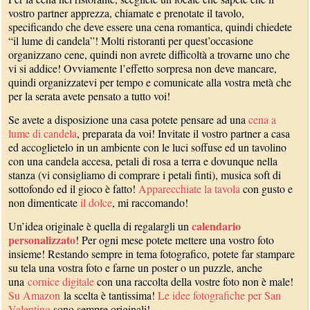
vostro partner apprezza, chiamate e prenotate il tavolo,
specificando che deve essere una cena romantica, quindi chiedete
“il lume di candela”! Molti ristoranti per quest’occasione
organizzano cene, quindi non avrete difficoltà a trovarne uno che
vi si addice! Ovviamente l’effetto sorpresa non deve mancare,
quindi organizzatevi per tempo e comunicate alla vostra metà che
per la serata avete pensato a tutto voi!
Se avete a disposizione una casa potete pensare ad una
cena a
lume di candela
, preparata da voi! Invitate il vostro partner a casa
ed accoglietelo in un ambiente con le luci soffuse ed un tavolino
con una candela accesa, petali di rosa a terra e dovunque nella
stanza (vi consigliamo di comprare i petali finti), musica soft di
sottofondo ed il gioco è fatto!
Apparecchiate la tavola
con gusto e
non dimenticate
il dolce
, mi raccomando!
calendario
Un’idea originale è quella di regalargli un
personalizzato
! Per ogni mese potete mettere una vostro foto
insieme! Restando sempre in tema fotografico, potete far stampare
su tela una vostra foto e farne un poster o un puzzle, anche
una
cornice digitale
con una raccolta della vostre foto non è male!
Su Amazon
la scelta è tantissima!
Le idee fotografiche per San
Valentino
sono sempre originali!