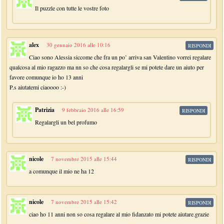
Il puzzle con tutte le vostre foto
alex
30 gennaio 2016 alle 10:16
RISPONDI
Ciao sono Alessia siccome che fra un po’ arriva san Valentino vorrei regalare
qualcosa al mio ragazzo ma nn so che cosa regalargli se mi potete dare un aiuto per
favore comunque io ho 13 anni
P.s aiutatemi ciaoooo :-)
Patrizia
9 febbraio 2016 alle 16:59
RISPONDI
Regalargli un bel profumo
nicole
7 novembre 2015 alle 15:44
RISPONDI
a comunque il mio ne ha 12
nicole
7 novembre 2015 alle 15:42
RISPONDI
ciao ho 11 anni non so cosa regalare al mio fidanzato mi potete aiutare.grazie