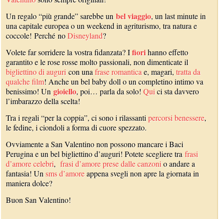
bel viaggio
Un regalo “più grande” sarebbe un
, un last minute in
una capitale europea o un weekend in agriturismo, tra natura e
coccole! Perché no
Disneyland
?
fiori
Volete far sorridere la vostra fidanzata? I
hanno effetto
garantito e le rose rosse molto passionali, non dimenticate il
bigliettino di auguri
con una
frase romantica
e, magari,
tratta da
qualche film
! Anche un bel baby doll o un completino intimo va
gioiello
benissimo! Un
, poi… parla da solo!
Qui
ci sta davvero
l’imbarazzo della scelta!
Tra i regali “per la coppia”, ci sono i rilassanti
percorsi benessere
,
le fedine, i ciondoli a forma di cuore spezzato.
Ovviamente a San Valentino non possono mancare i Baci
Perugina e un bel bigliettino d’auguri! Potete scegliere tra
frasi
d’amore celebri
,
frasi d’amore prese dalle canzoni
o andare a
fantasia! Un
sms d’amore
appena svegli non apre la giornata in
maniera dolce?
Buon San Valentino!