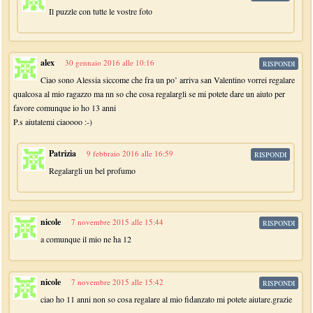
Il puzzle con tutte le vostre foto
alex
30 gennaio 2016 alle 10:16
RISPONDI
Ciao sono Alessia siccome che fra un po’ arriva san Valentino vorrei regalare
qualcosa al mio ragazzo ma nn so che cosa regalargli se mi potete dare un aiuto per
favore comunque io ho 13 anni
P.s aiutatemi ciaoooo :-)
Patrizia
9 febbraio 2016 alle 16:59
RISPONDI
Regalargli un bel profumo
nicole
7 novembre 2015 alle 15:44
RISPONDI
a comunque il mio ne ha 12
nicole
7 novembre 2015 alle 15:42
RISPONDI
ciao ho 11 anni non so cosa regalare al mio fidanzato mi potete aiutare.grazie