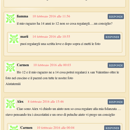
fiamma
10 febbraio 2016 alle 11:56
RISPONDI
il mio ragazzo ha 14 anni io 12 non so cosa regalargli….un consiglio?
marii
14 febbraio 2016 alle 10:55
RISPONDI
puoi regalargli una scritta love e dopo sopra ci metti le foto
Carmen
10 febbraio 2016 alle 00:03
RISPONDI
Ho 12 e il mio ragazzo ne a 14 cosa potrei regalarci x san Valentino oltre le
foto nel cuscino e il pazzul con tutte le nostre foto
Aiutatemiii
Alex
8 febbraio 2016 alle 15:46
RISPONDI
Ciao sono Alex vi chiedo un aiuto non so cosa regalare alla mia fidanzata …
stavo pensando tra i cioccolatini e un orso di peluche aiuto vi prego un consiglio
Carmen
10 febbraio 2016 alle 00:04
RISPONDI