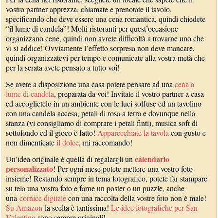
vostro partner apprezza, chiamate e prenotate il tavolo,
specificando che deve essere una cena romantica, quindi chiedete
“il lume di candela”! Molti ristoranti per quest’occasione
organizzano cene, quindi non avrete difficoltà a trovarne uno che
vi si addice! Ovviamente l’effetto sorpresa non deve mancare,
quindi organizzatevi per tempo e comunicate alla vostra metà che
per la serata avete pensato a tutto voi!
Se avete a disposizione una casa potete pensare ad una
cena a
lume di candela
, preparata da voi! Invitate il vostro partner a casa
ed accoglietelo in un ambiente con le luci soffuse ed un tavolino
con una candela accesa, petali di rosa a terra e dovunque nella
stanza (vi consigliamo di comprare i petali finti), musica soft di
sottofondo ed il gioco è fatto!
Apparecchiate la tavola
con gusto e
non dimenticate
il dolce
, mi raccomando!
calendario
Un’idea originale è quella di regalargli un
personalizzato
! Per ogni mese potete mettere una vostro foto
insieme! Restando sempre in tema fotografico, potete far stampare
su tela una vostra foto e farne un poster o un puzzle, anche
una
cornice digitale
con una raccolta della vostre foto non è male!
Su Amazon
la scelta è tantissima!
Le idee fotografiche per San
Valentino
sono sempre originali!