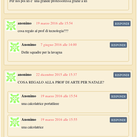
Per noi poi lei e’ una grande professoressa grazie a lei
anonimo
19 marzo 2016 alle 15:54
RISPONDI
cosa regalo al prof di tecnologia???
Anonimo
7 giugno 2016 alle 14:00
RISPONDI
Delle squadre per la lavagna
anonimo
22 dicembre 2015 alle 15:37
RISPONDI
COSA REGALO ALLA PROF DI ARTE PER NATALE?
Anonimo
19 marzo 2016 alle 15:54
RISPONDI
una calcolatrice portatileee
Anonimo
19 marzo 2016 alle 15:55
RISPONDI
una calcolatrice