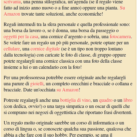
scrivania
, una penna stilografica, un’agenda (se il regalo viene
fatto ad inizio anno nuovo o a fine anno) oppure una pianta.
Su
Amazon
trovate tante soluzioni, anche economiche!
Regali intermedi tra la sfera personale e quella professionale sono:
una borsa da lavoro o, se è donna, una borsa da passeggio o
oggetti per la casa
, una cornice d’argento o sobria, una
fotocamera
.
Se volete fare un regalo un pò più personale, potete optare per un
cellulare
, una
cornice digitale
(se è un tipo non troppo lontano
dalla tecnologia) con caricate le foto di classe, di gruppo oppure
potete regalargli una cornice classica con una foto della classe
insieme a lui o un calendario con la foto!
Per una professoressa potrebbe essere originale anche regalargli
una parure di
gioielli
, un completo orecchini e bracciale o collana e
bracciale. Date un’occhiata
su Amazon
!
Potreste regalargli anche una
bottiglia di vino
, un
quadro
o un
libro
(con dedica, ovvio!) o una targa simpatica o un oscar di quelli che
si comprano nei negozi di oggettistica che riportano frasi divertenti.
Un regalo molto originale sarebbe un corso di informatica o un
corso di lingua o, se conoscete qualcha sua passione, qualcosa che
abbia a che fare con il suo hobby. Per esempio, se ama il