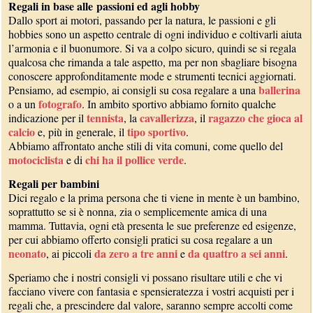
Regali in base alle passioni ed agli hobby
Dallo sport ai motori, passando per la natura, le passioni e gli
hobbies sono un aspetto centrale di ogni individuo e coltivarli aiuta
l’armonia e il buonumore. Si va a colpo sicuro, quindi se si regala
qualcosa che rimanda a tale aspetto, ma per non sbagliare bisogna
conoscere approfonditamente mode e strumenti tecnici aggiornati.
ballerina
Pensiamo, ad esempio, ai consigli su cosa regalare a una
fotografo
o a un
. In ambito sportivo abbiamo fornito qualche
tennista
cavallerizza
ragazzo che gioca al
indicazione per il
, la
, il
calcio
tipo sportivo
e, più in generale, il
.
Abbiamo affrontato anche stili di vita comuni, come quello del
motociclista
chi ha il pollice verde
e di
.
Regali per bambini
Dici regalo e la prima persona che ti viene in mente è un bambino,
soprattutto se si è nonna, zia o semplicemente amica di una
mamma. Tuttavia, ogni età presenta le sue preferenze ed esigenze,
per cui abbiamo offerto consigli pratici su cosa regalare a un
neonato
da zero a tre anni
da quattro a sei anni
, ai piccoli
e
.
Speriamo che i nostri consigli vi possano risultare utili e che vi
facciano vivere con fantasia e spensieratezza i vostri acquisti per i
regali che, a prescindere dal valore, saranno sempre accolti come