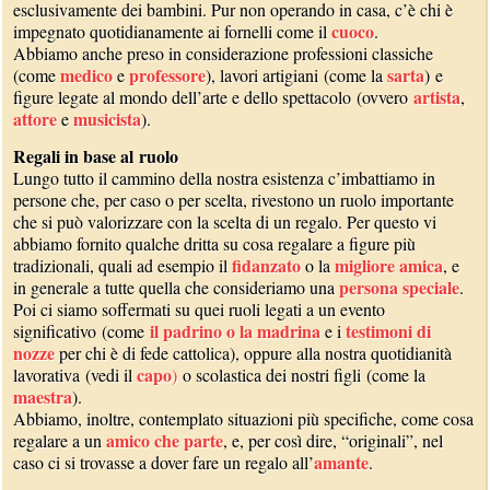
esclusivamente dei bambini. Pur non operando in casa, c’è chi è
cuoco
impegnato quotidianamente ai fornelli come il
.
Abbiamo anche preso in considerazione professioni classiche
medico
professore
sarta
(come
e
), lavori artigiani (come la
) e
artista
figure legate al mondo dell’arte e dello spettacolo (ovvero
,
attore
musicista
e
).
Regali in base al ruolo
Lungo tutto il cammino della nostra esistenza c’imbattiamo in
persone che, per caso o per scelta, rivestono un ruolo importante
che si può valorizzare con la scelta di un regalo. Per questo vi
abbiamo fornito qualche dritta su cosa regalare a figure più
fidanzato
migliore amica
tradizionali, quali ad esempio il
o la
, e
persona speciale
in generale a tutte quella che consideriamo una
.
Poi ci siamo soffermati su quei ruoli legati a un evento
il padrino o la madrina
testimoni di
significativo (come
e i
nozze
per chi è di fede cattolica), oppure alla nostra quotidianità
capo
lavorativa (vedi il
)
o scolastica dei nostri figli (come la
maestra
).
Abbiamo, inoltre, contemplato situazioni più specifiche, come cosa
amico che parte
regalare a un
, e, per così dire, “originali”, nel
amante
caso ci si trovasse a dover fare un regalo all’
.