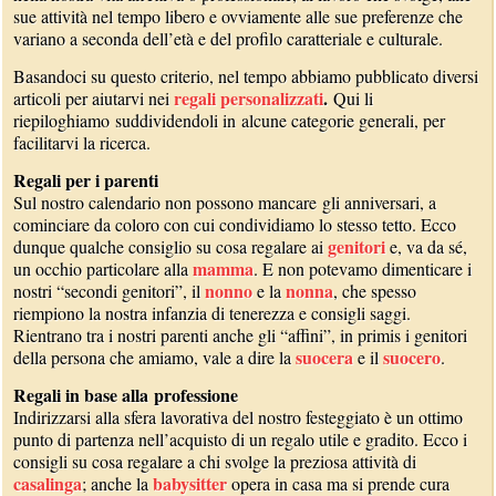
sue attività nel tempo libero e ovviamente alle sue preferenze che
variano a seconda dell’età e del profilo caratteriale e culturale.
Basandoci su questo criterio, nel tempo abbiamo pubblicato diversi
regali personalizzati
.
articoli per aiutarvi nei
Qui li
riepiloghiamo suddividendoli in alcune categorie generali, per
facilitarvi la ricerca.
Regali per i parenti
Sul nostro calendario non possono mancare gli anniversari, a
cominciare da coloro con cui condividiamo lo stesso tetto. Ecco
genitori
dunque qualche consiglio su cosa regalare ai
e, va da sé,
mamma
un occhio particolare alla
. E non potevamo dimenticare i
nonno
nonna
nostri “secondi genitori”, il
e la
, che spesso
riempiono la nostra infanzia di tenerezza e consigli saggi.
Rientrano tra i nostri parenti anche gli “affini”, in primis i genitori
suocera
suocero
della persona che amiamo, vale a dire la
e il
.
Regali in base alla professione
Indirizzarsi alla sfera lavorativa del nostro festeggiato è un ottimo
punto di partenza nell’acquisto di un regalo utile e gradito. Ecco i
consigli su cosa regalare a chi svolge la preziosa attività di
casalinga
babysitter
; anche la
opera in casa ma si prende cura